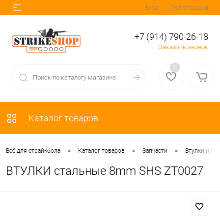
Вход
Регистрация
+7 (914) 790-26-18
Заказать звонок
0
Каталог товаров
•
•
•
Всё для страйкбола
Каталог товаров
Запчасти
Втулки и п
ВТУЛКИ стальные 8mm SHS ZT0027