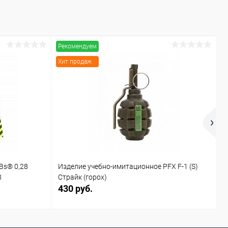
Рекомендуем
Р
Хит продаж
Х
Bs® 0,28
Изделие учебно-имитационное PFX F-1 (S)
И
8
Страйк (горох)
С
430 руб.
4