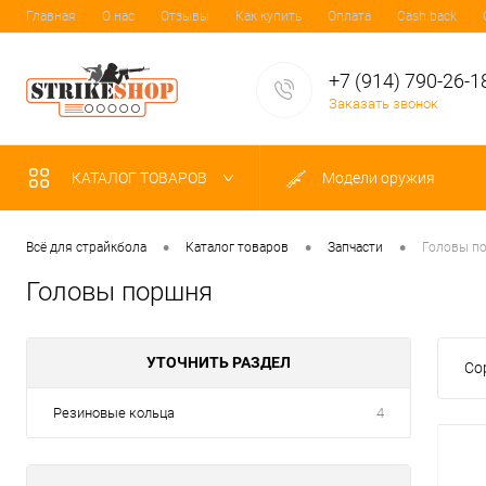
Главная
О нас
Отзывы
Как купить
Оплата
Cash back
+7 (914) 790-26-1
Заказать звонок
КАТАЛОГ ТОВАРОВ
Модели оружия
•
•
•
Всё для страйкбола
Каталог товаров
Запчасти
Головы п
Головы поршня
УТОЧНИТЬ РАЗДЕЛ
Со
Резиновые кольца
4