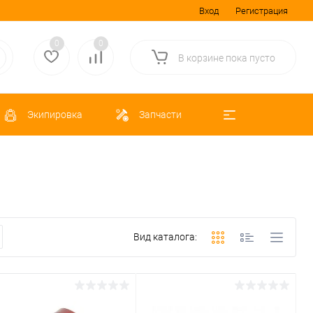
Вход
Регистрация
0
0
В корзине
пока
пусто
Экипировка
Запчасти
Вид каталога: