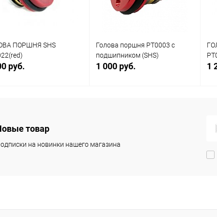
ОВА ПОРШНЯ SHS
Голова поршня PT0003 с
ГО
22(red)
подшипником (SHS)
PT
00 руб.
1 000 руб.
1 
В корзину
В корзину
Новые товар
упить в 1
К
Купить в 1
К
сравнению
клик
сравнению
кли
одписки на новинки нашего магазина
 избранное
В наличии
В избранное
В наличии