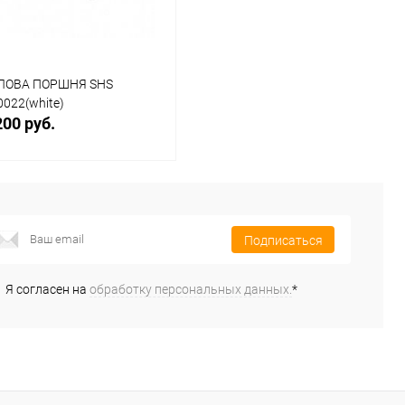
ЛОВА ПОРШНЯ SHS
0022(white)
200 руб.
В корзину
Подписаться
Купить в 1
К
к
сравнению
Я согласен на
обработку персональных данных.
*
В избранное
В наличии