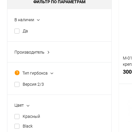
ФИЛЬТР ПО ПАРАМЕТРАМ
В наличии
Да
Производитель
LCT (Тайвань)
M-01
креп
SHS (Тайвань)
ство
300
Тип гирбокса
SOLINK MOTOR (Тайвань)
Версия 2/3
Цвет
К
Красный
клик
Black
В