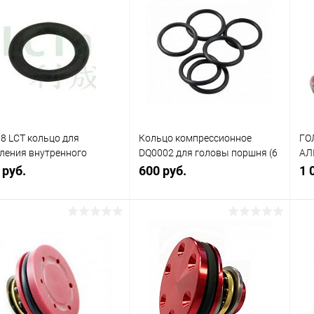
8 LCT кольцо для
Кольцо компрессионное
ГО
ления внутренного
DQ0002 для головы поршня (6
АЛ
лика в камере Хоп-Ап
шт.) (SHS)
MO
 руб.
600 руб.
1 
В корзину
В корзину
упить в 1
Сравнение
Купить в 1
Сравнение
клик
кли
 избранное
В наличии
В избранное
В наличии