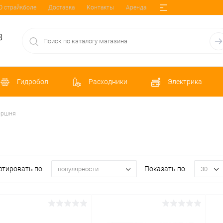
О страйкболе
Доставка
Контакты
Аренда
8
Гидробол
Расходники
Электрика
оршня
ртировать по:
Показать по:
популярности
30