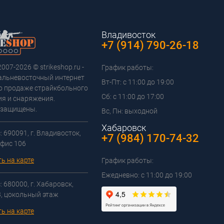
Владивосток
+7 (914) 790-26-18
2007-2026 © strikeshop.ru -
График работы:
альневосточный интернет
Вт-Пт: с 11:00 до 19:00
о продаже страйкбольного
Сб: с 11:00 до 17:00
я и снаряжения.
 защищены.
Вс, Пн: выходной
Хабаровск
 690091, г. Владивосток,
+7 (984) 170-74-32
офис 106
ь на карте
График работы:
Ежедневно: с 11:00 до 19:00
 680000, г. Хабаровск,
3, цокольный этаж
ь на карте