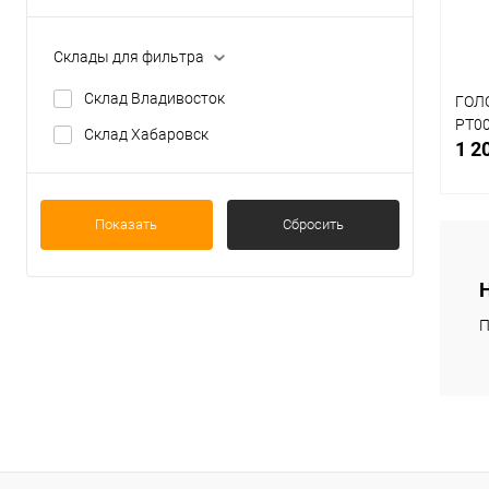
Склады для фильтра
Склад Владивосток
ГОЛ
PT00
Склад Хабаровск
1 2
Показать
Сбросить
К
клик
П
В