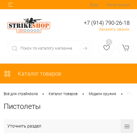
Вход
Регистрация
+7 (914) 790-26-18
Заказать звонок
0
Каталог товаров
•
•
•
Всё для страйкбола
Каталог товаров
Модели оружия
Пист
Пистолеты
Уточнить раздел