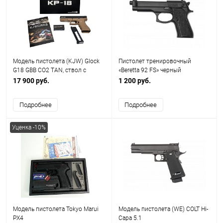
Модель пистолета (KJW) Glock
Пистолет тренировочный
G18 GBB CO2 TAN, ствол с
«Beretta 92 FS» черный
резьбой под глушитель
17 900 руб.
1 200 руб.
Подробнее
Подробнее
Уценка -10%
Модель пистолета Tokyo Marui
Модель пистолета (WE) COLT Hi-
PX4
Capa 5.1