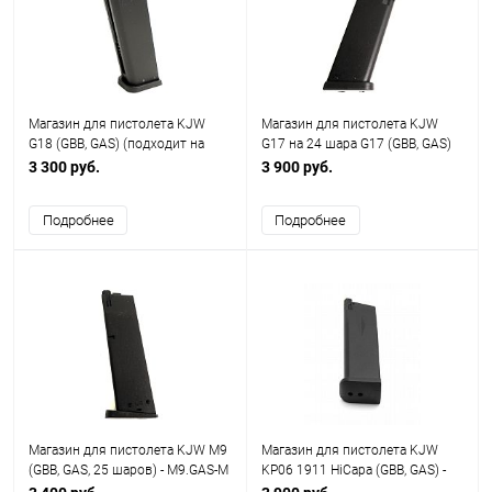
Магазин для пистолета KJW
Магазин для пистолета KJW
G18 (GBB, GAS) (подходит на
G17 на 24 шара G17 (GBB, GAS)
WE) - KP-18.GAS-M
(подходит на WE) KP-17.GAS-M
3 300 руб.
3 900 руб.
Подробнее
Подробнее
Магазин для пистолета KJW M9
Магазин для пистолета KJW
(GBB, GAS, 25 шаров) - M9.GAS-M
KP06 1911 HiCapa (GBB, GAS) -
KP-06M