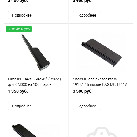
3 400 руб.
3 900 руб.
Подробнее
Подробнее
Рекомендуем
Магазин механический (CYMA)
Магазин для пистолета WE
для CM030 на 100 шаров
1911A 15 шаров GAS MG-1911A-
(пластик)
BK
1 350 руб.
3 500 руб.
Подробнее
Подробнее