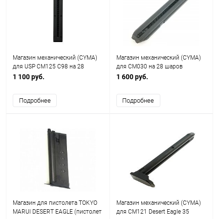
Магазин механический (CYMA)
Магазин механический (CYMA)
для USP СМ125 С98 на 28
для CM030 на 28 шаров
шаров
(металл)
1 100 руб.
1 600 руб.
Подробнее
Подробнее
Магазин для пистолета TOKYO
Магазин механический (CYMA)
MARUI DESERT EAGLE (пистолет
для CM121 Desert Eagle 35