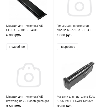
Магазин для пистолета WE
Гильзы для пистолетов
GLOCK 17/18/19/34/35
Marushin CZ75/M1911-A1
ДЛИННЫЙ (50 шаров) MG-P42-
dualmaxi Ver.2 6mm. Набор
6 900 руб.
1 000 руб.
WE / MG-G17L
24шт.Цвет - TAN. Пластик
Подробнее
Подробнее
Магазин для пистолета WE
Магазин для пистолета KJW
Browning на 20 шаров green gas.
KP05 1911 HI CAPA KP-05M
Цвет - черный
3 500 руб.
3 900 руб.