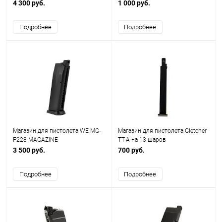
GBB, 27 шаров, металл) -
шаров
4 300 руб.
1 000 руб.
4952839149138
Подробнее
Подробнее
Магазин для пистолета WE MG-
Магазин для пистолета Gletcher
F228-MAGAZINE
TT-A на 13 шаров
3 500 руб.
700 руб.
Подробнее
Подробнее