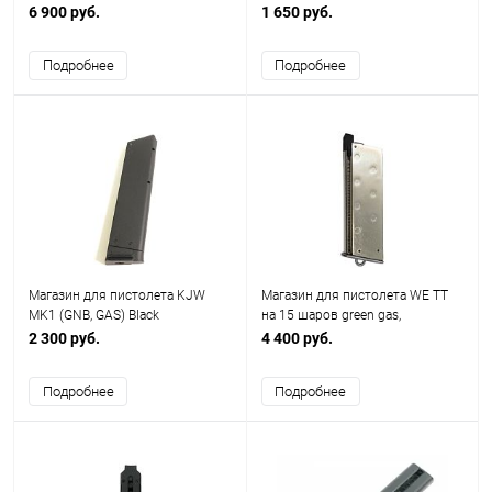
подходит на KJW MG-92SPL
6 900 руб.
1 650 руб.
Подробнее
Подробнее
Магазин для пистолета KJW
Магазин для пистолета WE TT
MK1 (GNB, GAS) Black
на 15 шаров green gas,
серебристый MG-TT33-SV
2 300 руб.
4 400 руб.
Подробнее
Подробнее