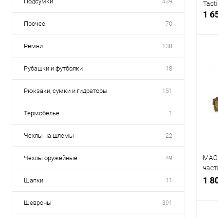
Подсумки
439
Tact
1 6
Прочее
70
Ремни
138
Рубашки и футболки
18
К
клик
Рюкзаки, сумки и гидраторы
151
В
Термобелье
1
Чехлы на шлемы
22
МАС
Чехлы оружейные
49
част
мул
1 8
Шапки
11
Шевроны
391