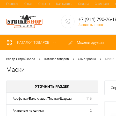
Главная
О нас
Отзывы
Как купить
Оплата
Cash back
+7 (914) 790-26-1
Заказать звонок
КАТАЛОГ ТОВАРОВ
Модели оружия
•
•
•
Всё для страйкбола
Каталог товаров
Экипировка
Маски
Маски
УТОЧНИТЬ РАЗДЕЛ
Со
Арафатки/Балаклавы/Платки/Шарфы
116
Активные наушники
2