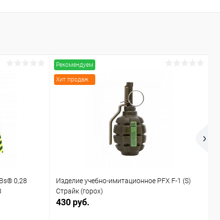
Рекомендуем
Р
Хит продаж
Х
Bs® 0,28
Изделие учебно-имитационное PFX F-1 (S)
И
8
Страйк (горох)
С
430 руб.
4