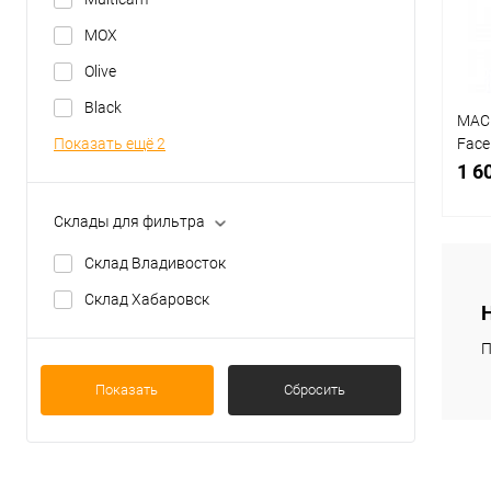
В
МОХ
Olive
Black
МАСК
Показать ещё 2
Face
MS0
1 6
Склады для фильтра
Склад Владивосток
Склад Хабаровск
К
клик
П
В
Показать
Сбросить