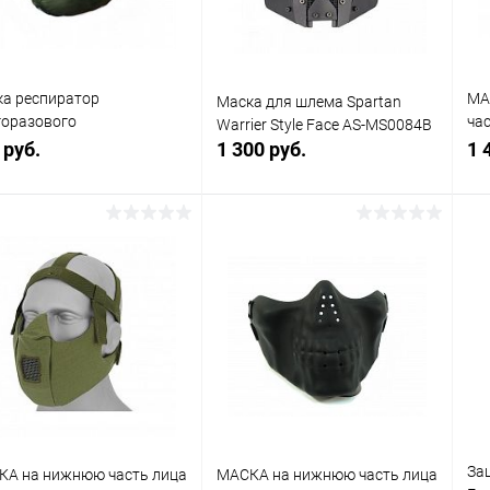
а респиратор
МА
Маска для шлема Spartan
горазового
ча
Warrier Style Face AS-MS0084B
льзования, мох (T-armis)
MS
 руб.
1 300 руб.
1 
В корзину
В корзину
упить в 1
К
Купить в 1
К
сравнению
клик
сравнению
кли
 избранное
В наличии
В избранное
В наличии
За
КА на нижнюю часть лица
МАСКА на нижнюю часть лица