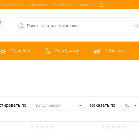
О страйкболе
Доставка
Контакты
Аренда
8
Гидробол
Расходники
Электрика
ртировать по:
Показать по:
популярности
30