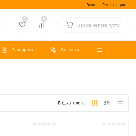
Вход
Регистрация
0
0
В корзине
пока
пусто
Экипировка
Запчасти
Вид каталога: