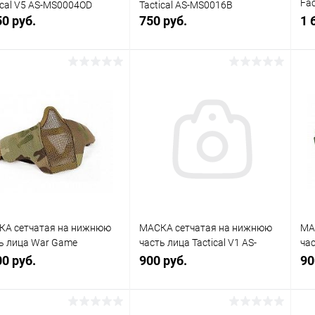
Fac
ical V5 AS-MS0004OD
Tactical AS-MS0016B
МО
50 руб.
750 руб.
1 
В корзину
В корзину
упить в 1
К
Купить в 1
К
сравнению
клик
сравнению
кли
 избранное
В наличии
В избранное
В наличии
КА сетчатая на нижнюю
МАСКА сетчатая на нижнюю
МА
ь лица War Game
часть лица Tactical V1 AS-
час
ьтикам
MS0001OD
MS
00 руб.
900 руб.
90