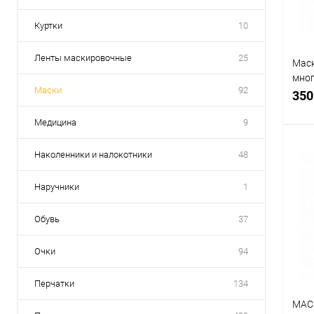
Куртки
10
Ленты маскировочные
25
Маск
мно
Маски
92
испо
350
Медицина
9
Наколенники и налокотники
48
Наручники
1
К
клик
Обувь
37
В
Очки
94
Перчатки
134
МАС