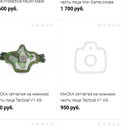
e Protective MESH Mask
часть лица War Game олива
Х BD6644AT
600 руб.
1 700 руб.
В корзину
В корзину
Купить в 1
К
Купить в 1
К
к
сравнению
клик
сравнению
В избранное
В наличии
В избранное
В наличии
СКА сетчатая на нижнюю
МАСКА сетчатая на нижнюю
ть лица Tactical V1 AS-
часть лица Tactical V1 AS-
0001W
MS0001CP
0 руб.
950 руб.