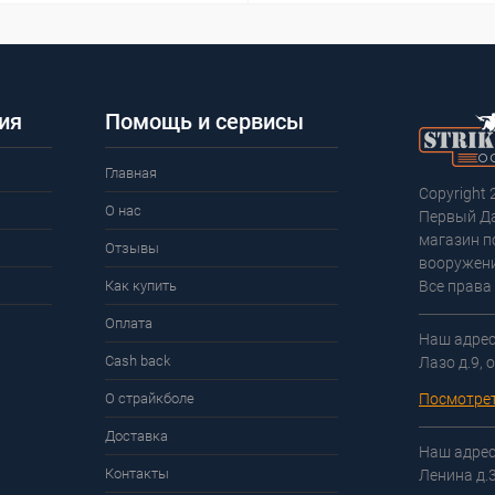
ия
Помощь и сервисы
Главная
Copyright 
О нас
Первый Д
магазин п
Отзывы
вооружени
Как купить
Все права
Оплата
Наш адрес:
Cash back
Лазо д.9, 
О страйкболе
Посмотрет
Доставка
Наш адрес:
Контакты
Ленина д.