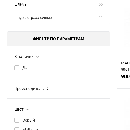
Шлемы
65
К
Шнуры страховочные
11
клик
В
ФИЛЬТР ПО ПАРАМЕТРАМ
В наличии
МАС
Да
част
MS0
900
Производитель
Anbison (Китай)
Emerson (Китай)
Цвет
Kingrin (Китай)
К
Серый
клик
T-Armis (Россия)
Multicam