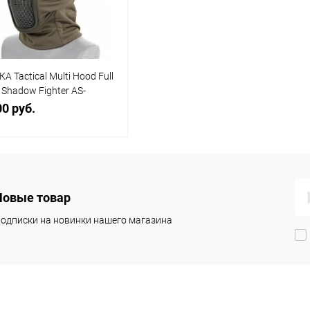
 избранное
В наличии
В избранное
В наличии
А Tactical Multi Hood Full
 Shadow Fighter AS-
156OD
00 руб.
В корзину
Новые товар
упить в 1
К
сравнению
одписки на новинки нашего магазина
 избранное
В наличии