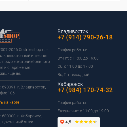
Владивосток
+7 (914) 790-26-18
2007-2026 © strikeshop.ru -
График работы:
альневосточный интернет
Вт-Пт: с 11:00 до 19:00
о продаже страйкбольного
Сб: с 11:00 до 17:00
я и снаряжения.
 защищены.
Вс, Пн: выходной
Хабаровск
 690091, г. Владивосток,
+7 (984) 170-74-32
офис 106
ь на карте
График работы:
Ежедневно: с 11:00 до 19:00
 680000, г. Хабаровск,
3, цокольный этаж