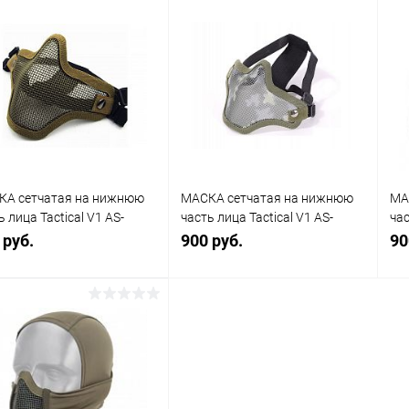
В корзину
В корзину
упить в 1
К
Купить в 1
К
сравнению
клик
сравнению
кли
 избранное
В наличии
В избранное
В наличии
КА сетчатая на нижнюю
МАСКА сетчатая на нижнюю
МА
ь лица Tactical V1 AS-
часть лица Tactical V1 AS-
час
001T
MS0001ACU
MS
 руб.
900 руб.
90
В корзину
В корзину
упить в 1
К
Купить в 1
К
сравнению
клик
сравнению
кли