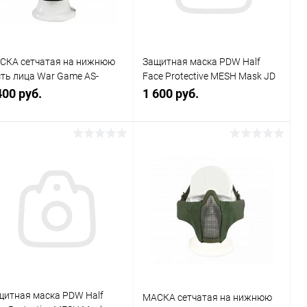
СКА сетчатая на нижнюю
Защитная маска PDW Half
сть лица War Game AS-
Face Protective MESH Mask JD
0061B
BD6644JD
400 руб.
1 600 руб.
В корзину
В корзину
Купить в 1
К
Купить в 1
К
к
сравнению
клик
сравнению
В избранное
В наличии
В избранное
В наличии
щитная маска PDW Half
МАСКА сетчатая на нижнюю