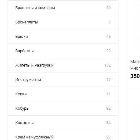
Браслеты и компасы
19
Бронеплиты
3
Брюки
43
Варбелты
22
Маск
Жилеты и Разгрузки
162
мно
испо
350
Инструменты
17
armi
Кепки
11
Кобуры
92
К
Костюмы
84
клик
В
Крем камуфляжный
22