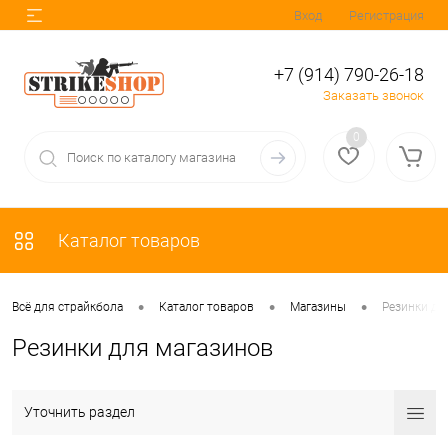
Вход
Регистрация
+7 (914) 790-26-18
Заказать звонок
0
Каталог товаров
•
•
•
Всё для страйкбола
Каталог товаров
Магазины
Резинки дл
Резинки для магазинов
Уточнить раздел