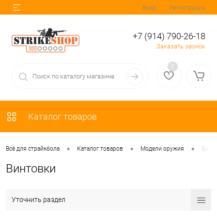
Вход
Регистрация
+7 (914) 790-26-18
Заказать звонок
0
Каталог товаров
•
•
•
Всё для страйкбола
Каталог товаров
Модели оружия
Винт
Винтовки
Уточнить раздел