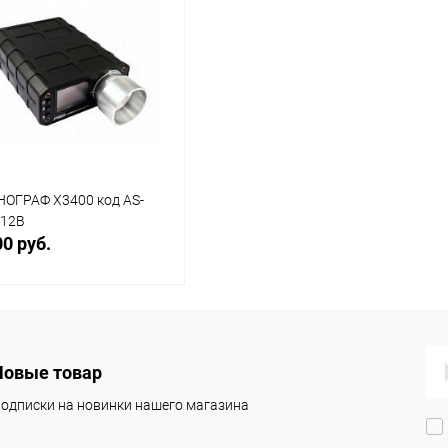
ОГРАФ X3400 код AS-
012B
00 руб.
В корзину
Новые товар
упить в 1
Сравнение
одписки на новинки нашего магазина
 избранное
В наличии