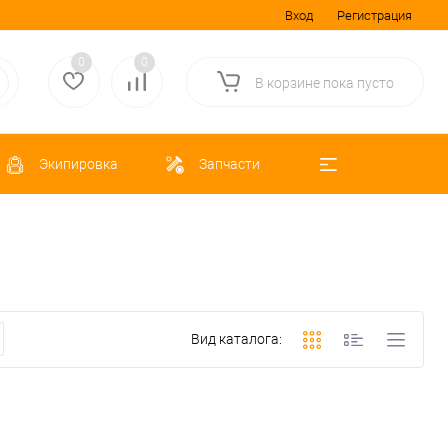
Вход
Регистрация
0
0
В корзине
пока
пусто
Экипировка
Запчасти
Вид каталога: