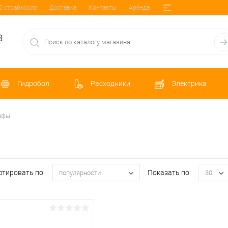
О страйкболе
Доставка
Контакты
Аренда
8
Гидробол
Расходники
Электрика
афы
ртировать по:
Показать по:
популярности
30