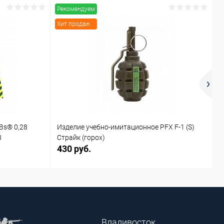
Рекомендуем
Р
Хит продаж
Х
Bs® 0,28
Изделие учебно-имитационное PFX F-1 (S)
И
8
Страйк (горох)
С
430 руб.
4
Владивосток