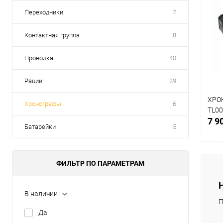
Переходники
7
Контактная группа
8
Проводка
40
Рации
29
ХРОН
Хронографы
6
TL0
7 9
Батарейки
5
ФИЛЬТР ПО ПАРАМЕТРАМ
К
В наличии
клик
П
Да
В