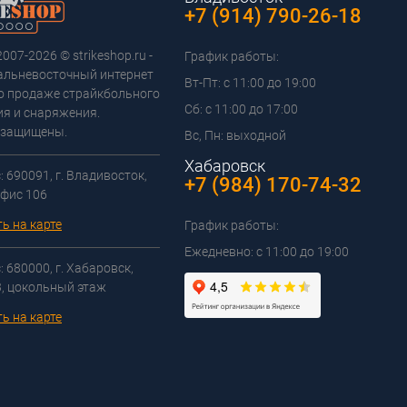
+7 (914) 790-26-18
2007-2026 © strikeshop.ru -
График работы:
альневосточный интернет
Вт-Пт: с 11:00 до 19:00
о продаже страйкбольного
Сб: с 11:00 до 17:00
я и снаряжения.
 защищены.
Вс, Пн: выходной
Хабаровск
 690091, г. Владивосток,
+7 (984) 170-74-32
офис 106
ь на карте
График работы:
Ежедневно: с 11:00 до 19:00
 680000, г. Хабаровск,
3, цокольный этаж
ь на карте