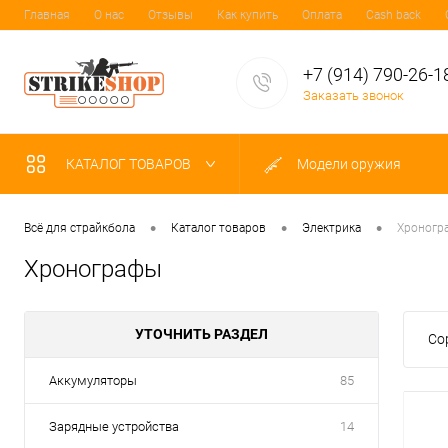
Главная
О нас
Отзывы
Как купить
Оплата
Cash back
+7 (914) 790-26-1
Заказать звонок
КАТАЛОГ ТОВАРОВ
Модели оружия
•
•
•
Всё для страйкбола
Каталог товаров
Электрика
Хроногр
Хронографы
УТОЧНИТЬ РАЗДЕЛ
Со
Аккумуляторы
85
Зарядные устройства
14