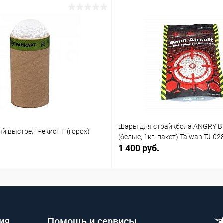
Шары для страйкбола ANGRY B
й выстрел Чекист Г (горох)
(белые, 1кг. пакет) Taiwan TJ-02
1 400 руб.
ия
Помощь и сервисы