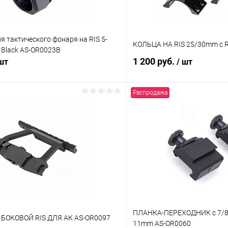
я тактического фонаря на RIS 5-
КОЛЬЦА НА RIS 25/30mm c R
 Black AS-OR0023B
1 200 руб.
 шт
/ шт
Распродажа
В корзину
В корз
 клик
Сравнение
Купить в 1 клик
ое
В наличии
В избранное
ПЛАНКА-ПЕРЕХОДНИК с 7/8"
БОКОВОЙ RIS ДЛЯ АК AS-OR0097
11mm AS-OR0060