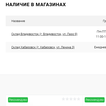
НАЛИЧИЕ В МАГАЗИНАХ
Купить в 1 клик
Сравнение
Купить в 1
В избранное
В наличии
В избранн
Название
Г
ПН-ПТ:
Склад Владивосток (г. Владивосток, ул. Лазо 9)
11:00-
Склад Хабаровск (г. Хабаровск, ул. Ленина 3)
Ежедневн
Рекомендуем
Рекомендуем