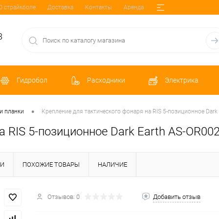
О страйкболе
Доставка
Контакты
Аренда
8
Гидробол
Расходники
Электрика
•
и планки
Крепление для тактического фонаря на RIS 5-позиционное Dark
а RIS 5-позиционное Dark Earth AS-OR00
КИ
ПОХОЖИЕ ТОВАРЫ
НАЛИЧИЕ
Отзывов: 0
Добавить отзыв