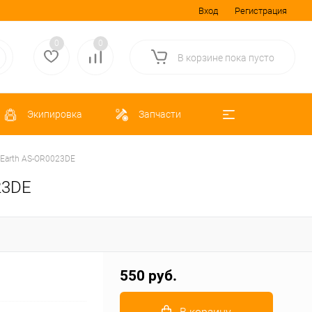
Вход
Регистрация
0
0
В корзине
пока
пусто
Экипировка
Запчасти
 Earth AS-OR0023DE
23DE
550 руб.