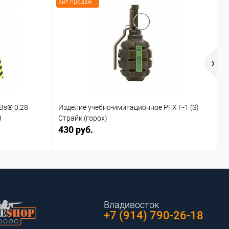
Хит продаж
Х
Bs® 0,28
Изделие учебно-имитационное PFX F-1 (S)
И
8
Страйк (горох)
С
430 руб.
4
Владивосток
+7 (914) 790-26-18