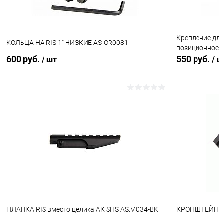
Крепление дл
КОЛЬЦА НА RIS 1" НИЗКИЕ AS-OR0081
позиционное
600 руб.
550 руб.
/ шт
/
В корзину
Купить в 1 клик
Сравнение
Купить в 1
В избранное
В наличии
В избранн
ПЛАНКА RIS вместо целика АК SHS AS.M034-BK
КРОНШТЕЙН 