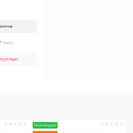
аличие
мало
тсутствует
Рекомендуем
Р