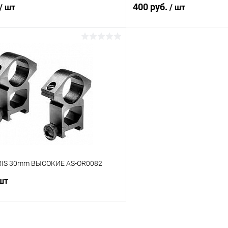
400 руб.
/ шт
/ шт
В корзину
В корз
 клик
Сравнение
Купить в 1 клик
ое
В наличии
В избранное
RIS 30mm ВЫСОКИЕ AS-OR0082
 шт
В корзину