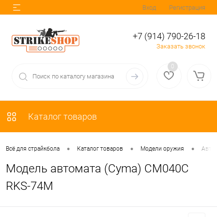
Вход
Регистрация
+7 (914) 790-26-18
Заказать звонок
0
Каталог товаров
•
•
•
Всё для страйкбола
Каталог товаров
Модели оружия
Авто
Модель автомата (Cyma) CM040С
RKS-74M