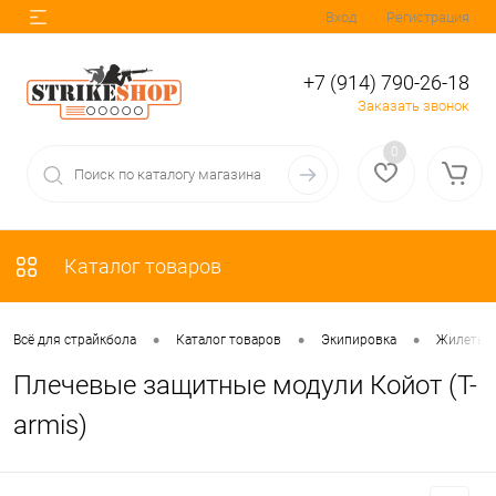
Вход
Регистрация
+7 (914) 790-26-18
Заказать звонок
0
Каталог товаров
•
•
•
Всё для страйкбола
Каталог товаров
Экипировка
Жилеты и
Плечевые защитные модули Койот (T-
armis)