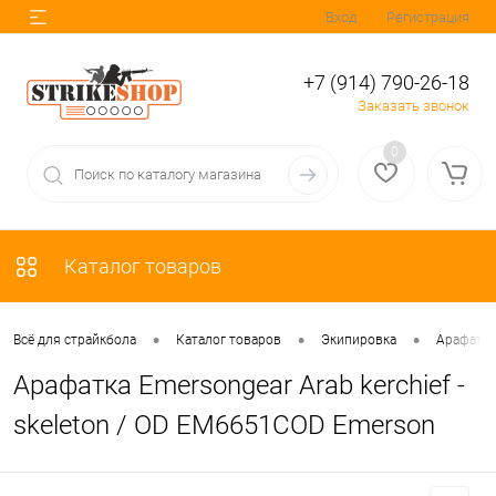
Вход
Регистрация
+7 (914) 790-26-18
Заказать звонок
0
Каталог товаров
•
•
•
Всё для страйкбола
Каталог товаров
Экипировка
Арафатк
Арафатка Emersongear Arab kerchief -
skeleton / OD EM6651COD Emerson