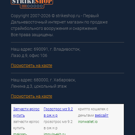
Copyright 2007-2026 © strikeshop.ru - Первый
Дальневосточный интернет магазин по продаже
страйкбольного вооружения и снаряжения.
Все права защищены.
Наш адрес: 690091, г. Владивосток,
Лазо д.9, офис 106
Посмотреть на карте
Наш адрес: 680000, г. Хабаровск,
Ленина д.3, цокольный этаж
Посмотреть на карте
Запчасти epiroc
Грозотрос мз 9.2
крипто кошелек с
купить
в ож н р
деньгами
вебсайт
запчасти epiroc
грозотрос мз 9.2
ironwallet.io
купить
в ож н р
maksan-
impuls-ekb.ru