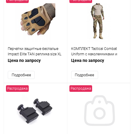
Перчатки защитные беспалые
КОМПЛЕКТ Tactical Combat
Impact Elite TAN реплика size XL
Uniform с наколенниками и
AS-PG0007T
налокотниками MULTICAM Size
Цена по запросу
Цена по запросу
XXL AS-UF0006CP
Подробнее
Подробнее
Распродажа
Распродажа