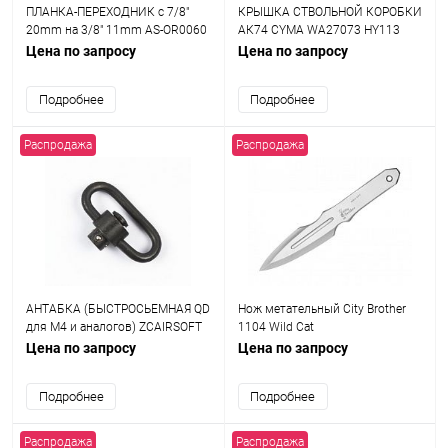
ПЛАНКА-ПЕРЕХОДНИК с 7/8"
КРЫШКА СТВОЛЬНОЙ КОРОБКИ
20mm на 3/8" 11mm AS-OR0060
АК74 CYMA WA27073 HY113
Цена по запросу
Цена по запросу
Подробнее
Подробнее
Распродажа
Распродажа
АНТАБКА (БЫСТРОСЬЕМНАЯ QD
Нож метательный City Brother
для M4 и аналогов) ZCAIRSOFT
1104 Wild Cat
M-123
Цена по запросу
Цена по запросу
Подробнее
Подробнее
Распродажа
Распродажа