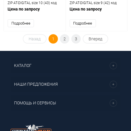
ZIP AT-DIGITAL size 10 (43) код
ZIP AT-DIGITAL size 9 (42) код
sturm 12822270
sturm 12822270
Цена по запросу
Цена по запросу
Подробнее
Подробнее
Назад
1
2
3
Вперед
КАТАЛОГ
НАШИ ПРЕДЛОЖЕНИЯ
ПОМОЩЬ И СЕРВИСЫ