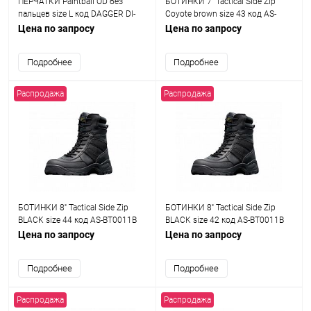
ПЕРЧАТКИ Paintball OD без
БОТИНКИ 7'' Tactical Side Zip
пальцев size L код DAGGER DI-
Coyote brown size 43 код AS-
1224
BT0012CB
Цена по запросу
Цена по запросу
Подробнее
Подробнее
Распродажа
Распродажа
БОТИНКИ 8'' Tactical Side Zip
БОТИНКИ 8'' Tactical Side Zip
BLACK size 44 код AS-BT0011B
BLACK size 42 код AS-BT0011B
Цена по запросу
Цена по запросу
Подробнее
Подробнее
Распродажа
Распродажа