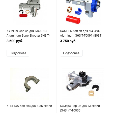
КАМЕРА Хоп-ап для M4 CNC
КАМЕРА Хоп-ап для М4 CNC
Aluminum SuperShooter SHS T-
Aluminum SHS T-T0091 (В031)
T0094
3 600 руб.
3 750 руб.
Подробнее
Подробнее
КЛИПСА Хоп-апа для G36 серии
Камера Hop-Up для M-серии
(SHS) (T-T0005)