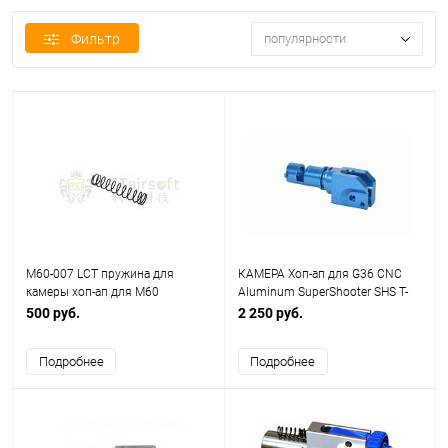
Фильтр
популярности
M60-007 LCT пружина для
КАМЕРА Хоп-ап для G36 CNC
камеры хоп-ап для М60
Aluminum SuperShooter SHS T-
T0082
500 руб.
2 250 руб.
Подробнее
Подробнее