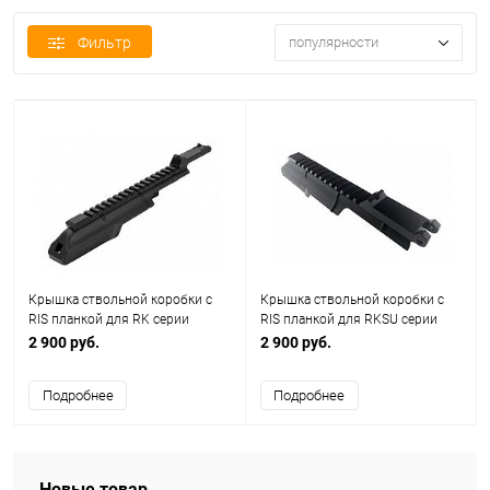
Фильтр
популярности
Крышка ствольной коробки с
Крышка ствольной коробки с
RIS планкой для RK серии
RIS планкой для RKSU серии
(CYMA) C.194
(CYMA) C.232
2 900 руб.
2 900 руб.
Подробнее
Подробнее
Новые товар