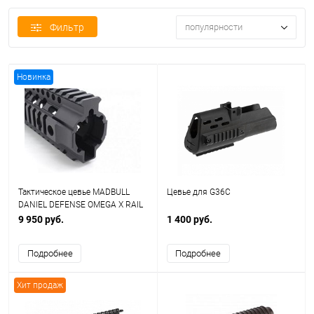
Фильтр
популярности
Новинка
Тактическое цевье MADBULL
Цевье для G36C
DANIEL DEFENSE OMEGA X RAIL
(9 INCH / BLACK)
9 950 руб.
1 400 руб.
Подробнее
Подробнее
Хит продаж