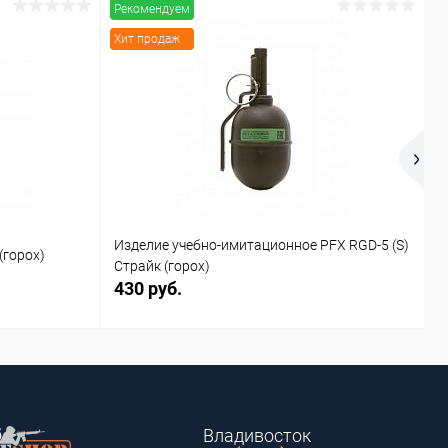
Рекомендуем
Р
Хит продаж
Изделие учебно-имитационное PFX RGD-5 (S)
(горох)
Б
Страйк (горох)
430 руб.
1
Владивосток