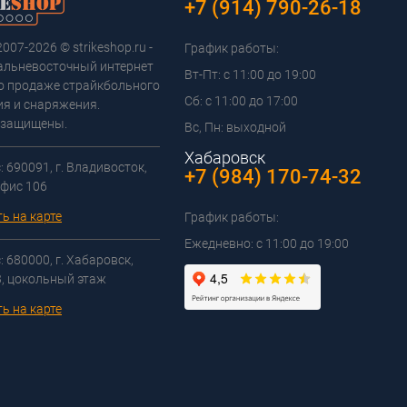
+7 (914) 790-26-18
2007-2026 © strikeshop.ru -
График работы:
альневосточный интернет
Вт-Пт: с 11:00 до 19:00
о продаже страйкбольного
Сб: с 11:00 до 17:00
я и снаряжения.
 защищены.
Вс, Пн: выходной
Хабаровск
 690091, г. Владивосток,
+7 (984) 170-74-32
офис 106
ь на карте
График работы:
Ежедневно: с 11:00 до 19:00
 680000, г. Хабаровск,
3, цокольный этаж
ь на карте