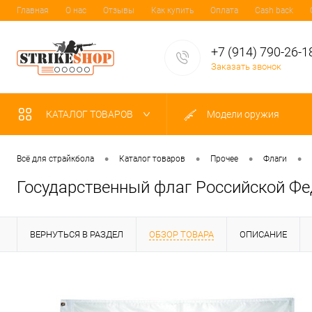
Главная
О нас
Отзывы
Как купить
Оплата
Cash back
+7 (914) 790-26-1
Заказать звонок
КАТАЛОГ ТОВАРОВ
Модели оружия
•
•
•
•
Всё для страйкбола
Каталог товаров
Прочее
Флаги
Государственный флаг Российской Фе
ВЕРНУТЬСЯ В РАЗДЕЛ
ОБЗОР ТОВАРА
ОПИСАНИЕ