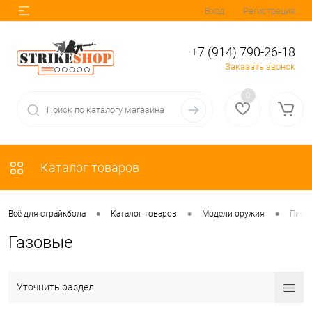
Вход
Регистрация
+7 (914) 790-26-18
Заказать звонок
0
Каталог товаров
•
•
•
Всё для страйкбола
Каталог товаров
Модели оружия
Пист
Газовые
Уточнить раздел