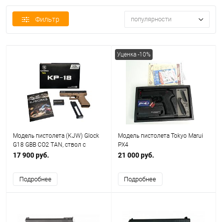
Фильтр
популярности
Уценка -10%
Модель пистолета (KJW) Glock
Модель пистолета Tokyo Marui
G18 GBB CO2 TAN, ствол с
PX4
резьбой под глушитель
17 900 руб.
21 000 руб.
Подробнее
Подробнее