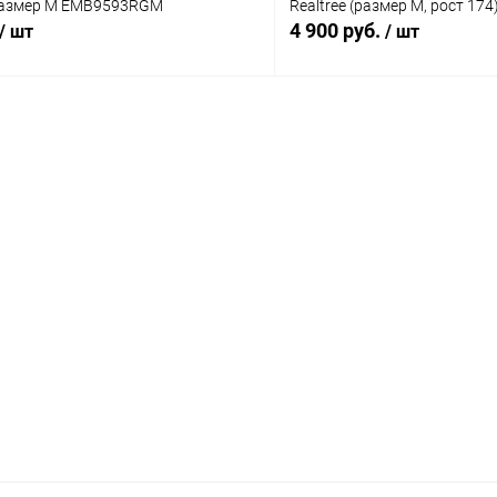
 размер M EMB9593RGM
Realtree (размер М, рост 174
4 900 руб.
/ шт
/ шт
В корзину
В корз
 клик
Сравнение
Купить в 1 клик
ое
В наличии
В избранное