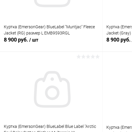
Куртка (EmersonGear) BlueLabel "Muntjac" Fleece
Куртка (Emers
Jacket (RG) размер L EMB9593RGL
Jacket (Gray
8 900 руб.
8 900 руб.
/ шт
В корзину
Купить в 1 клик
Сравнение
Купить в 1
В избранное
В наличии
В избранн
Куртка (EmersonGear) BlueLabel Blue Label "Arctic
Куртка (Emers