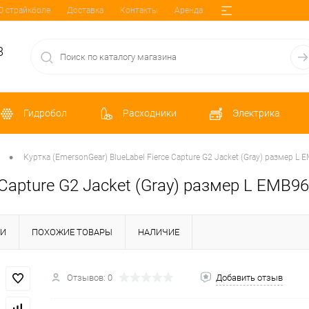
О страйкболе
Доставка
Контакты
Аренда
8
Гидробол
Расходники
Электрика
•
Куртка (EmersonGear) BlueLabel Fierce Capture G2 Jacket (Gray) размер L
e Capture G2 Jacket (Gray) размер L EMB
КИ
ПОХОЖИЕ ТОВАРЫ
НАЛИЧИЕ
Отзывов: 0
Добавить отзыв