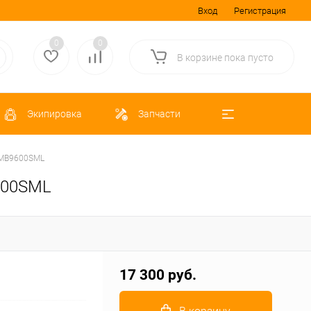
Вход
Регистрация
0
0
В корзине
пока
пусто
Экипировка
Запчасти
 EMB9600SML
9600SML
17 300 руб.