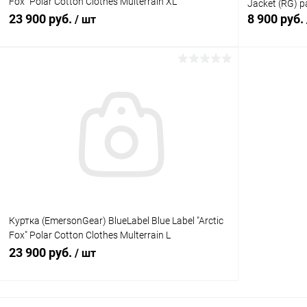
Fox" Polar Cotton Clothes Multerrain XL
Jacket (RG)
EMB9601MTX
23 900 руб.
8 900 руб.
/ шт
В корзину
Купить в 1 клик
Сравнение
Купить в 1
В избранное
В наличии
В избранн
Куртка (EmersonGear) BlueLabel Blue Label "Arctic
Fox" Polar Cotton Clothes Multerrain L
EMB9601MTL
23 900 руб.
/ шт