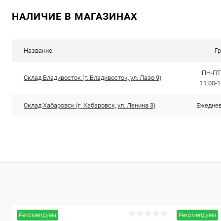
В корзину
НАЛИЧИЕ В МАГАЗИНАХ
Купить в 1 клик
Сравнение
В избранное
В наличии
Название
Г
ПН-ПТ:
Склад Владивосток (г. Владивосток, ул. Лазо 9)
11:00-
Склад Хабаровск (г. Хабаровск, ул. Ленина 3)
Ежедневн
Рекомендуем
Рекомендуем