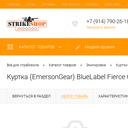
Главная
О нас
Отзывы
Как купить
Оплата
Cash back
+7 (914) 790-26-1
Заказать звонок
КАТАЛОГ ТОВАРОВ
Модели оружия
•
•
•
Всё для страйкбола
Каталог товаров
Экипировка
Куртки
Куртка (EmersonGear) BlueLabel Fierc
ВЕРНУТЬСЯ В РАЗДЕЛ
ОБЗОР ТОВАРА
ХАРАКТЕРИСТИ