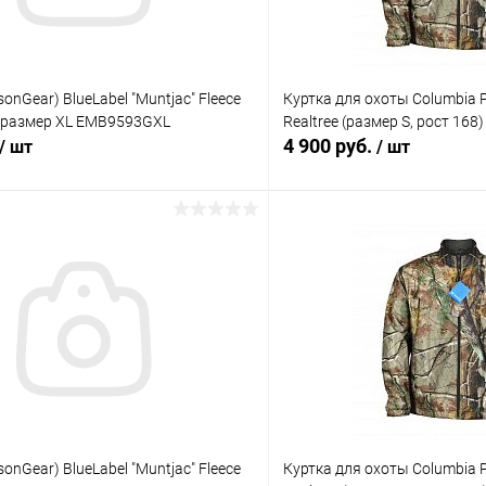
onGear) BlueLabel "Muntjac" Fleece
Куртка для охоты Columbia 
) размер XL EMB9593GXL
Realtree (размер S, рост 168)
4 900 руб.
/ шт
/ шт
В корзину
В корз
 клик
Сравнение
Купить в 1 клик
ое
В наличии
В избранное
onGear) BlueLabel "Muntjac" Fleece
Куртка для охоты Columbia 