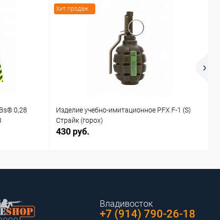
Хит продаж
Х
Bs® 0,28
Изделие учебно-имитационное PFX F-1 (S)
И
8
Страйк (горох)
С
430 руб.
4
Владивосток
+7 (914) 790-26-18