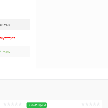
аличие
тсутствует
мало
Рекомендуем
Р